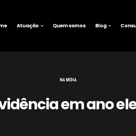
me
Atuação
Quem somos
Blog
Consu
NA MÍDIA
vidência em ano ele