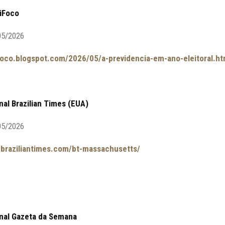
tiFoco
05/2026
ifoco.blogspot.com/2026/05/a-previdencia-em-ano-eleitoral.ht
nal Brazilian Times (EUA)
05/2026
.braziliantimes.com/bt-massachusetts/
rnal Gazeta da Semana