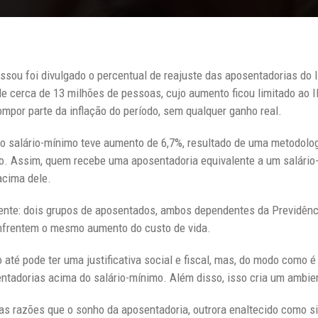
sou foi divulgado o percentual de reajuste das aposentadorias do
 cerca de 13 milhões de pessoas, cujo aumento ficou limitado ao IN
mpor parte da inflação do período, sem qualquer ganho real.
 salário-mínimo teve aumento de 6,7%, resultado de uma metodologi
so. Assim, quem recebe uma aposentadoria equivalente a um salário-
acima dele.
ente: dois grupos de aposentados, ambos dependentes da Previdência
nfrentem o mesmo aumento do custo de vida.
 até pode ter uma justificativa social e fiscal, mas, do modo como é
ntadorias acima do salário-mínimo. Além disso, isso cria um ambien
ras razões que o sonho da aposentadoria, outrora enaltecido como 