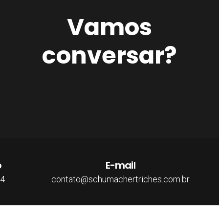
Vamos
conversar?
p
E-mail
04
contato@schumachertriches.com.br