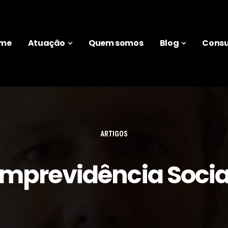
me
Atuação
Quem somos
Blog
Consu
ARTIGOS
Imprevidência Socia