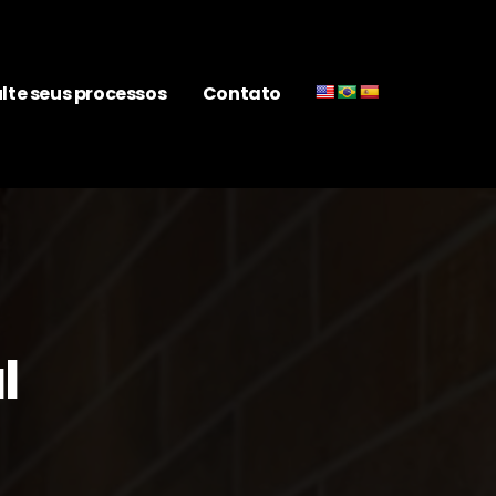
lte seus processos
Contato
l