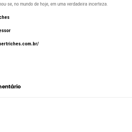
rmou-se, no mundo de hoje, em uma verdadeira incerteza.
iches
essor
hertriches.com.br/
mentário